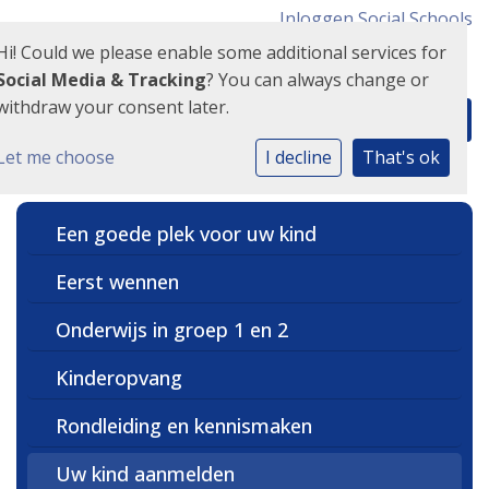
Inloggen Social Schools
Hi! Could we please enable some additional services for
Social Media & Tracking
? You can always change or
withdraw your consent later.
Let me choose
I decline
That's ok
Een goede plek voor uw kind
Eerst wennen
Onderwijs in groep 1 en 2
Kinderopvang
Rondleiding en kennismaken
Uw kind aanmelden