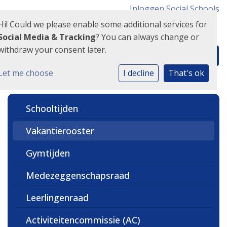
Inloggen Social Schools
Hi! Could we please enable some additional services for
Social Media & Tracking
? You can always change or
withdraw your consent later.
Let me choose
I decline
That's ok
Schooltijden
Vakantierooster
Gymtijden
Medezeggenschapsraad
Leerlingenraad
Activiteitencommissie (AC)