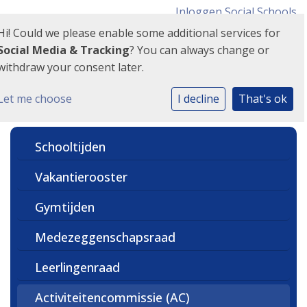
Inloggen Social Schools
Hi! Could we please enable some additional services for
Social Media & Tracking
? You can always change or
withdraw your consent later.
Let me choose
I decline
That's ok
Schooltijden
Vakantierooster
Gymtijden
Medezeggenschapsraad
Leerlingenraad
Activiteitencommissie (AC)