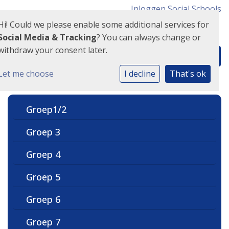
Inloggen Social Schools
Hi! Could we please enable some additional services for
Social Media & Tracking
? You can always change or
withdraw your consent later.
Let me choose
I decline
That's ok
Groep1/2
Groep 3
Groep 4
Groep 5
Groep 6
Groep 7